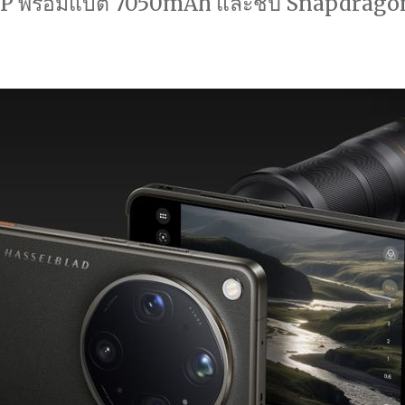
P พร้อมแบต 7050mAh และชิป Snapdragon 