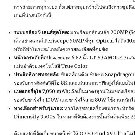
การถ่ายภาพทุกระยะ ตั้งแต่ภาพมุมกว้างไปจนถึงการซูมดึง
เด่นที่น่าสนใจดังนี้
ระบบกล้อง 5 เลนส์สุดโหด:
มาพร้อมกล้องหลัก 200MP (So
เด็ดอย่างเลนส์ Periscope 50MP ที่ซูม Optical ได้ถึง 10
หรือกีฬาในระยะไกลยังคงรายละเอียดที่คมชัด
หน้าจอระดับท็อป:
จอขนาด 6.82 นิ้ว LTPO AMOLED แสดงผ
แม่นยำด้วยเทคโนโลยี True Color
ประสิทธิภาพทรงพลัง:
ขับเคลื่อนด้วยชิปเซต Snapdragon 8
รองรับการตัดต่อวิดีโอ 8K และเล่นเกมกราฟิกสูงได้แบบไม่
แบตเตอรี่จุใจ 7,050 mAh:
ถือเป็นมาตรฐานใหม่ของเรือธ
รองรับชาร์จไว 100W และชาร์จไร้สาย 80W ใช้งานหนักไ
ทางเลือกสำหรับรุ่นรอง:
หากใครชอบเครื่องขนาดกะทัดรัด ยัง
Dimensity 9500s ในราคาที่จับต้องง่ายขึ้นเริ่มต้นเพียง 
ด้วยสเปกที่จัดเต็มขนาดนี้ ทำให้ OPPO Find X9 Ultra ไม่