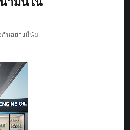
น้ำมันใน
ันอย่างมีนัย