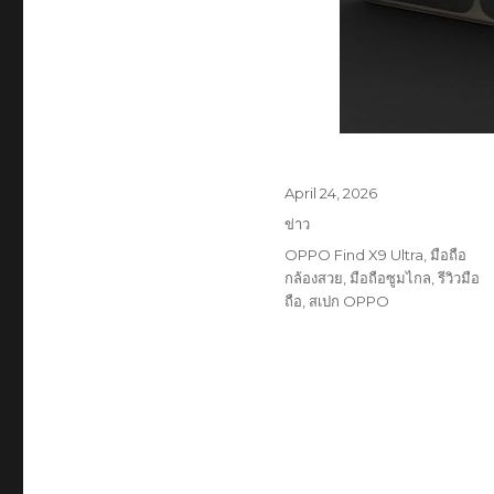
Posted
April 24, 2026
on
Categories
ข่าว
Tags
OPPO Find X9 Ultra
,
มือถือ
กล้องสวย
,
มือถือซูมไกล
,
รีวิวมือ
ถือ
,
สเปก OPPO