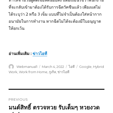
ทำให้จำนวนผู้ติดเชื้อลดน้อยลง แต่มีเงื่อนไขว่าพนักงาน
ที่จะกลับเข้ามาต้องได้รับการฉีดวัคซีนแล้ว เพียงแต่ไม่
ได้ระบุว่า 2 หรือ 3 เข็ม แบบที่ไม่จำเป็นต้องใส่หน้ากาก
อนามัยในการทำงาน หากฉีดไม่ได้จะต้องมีใบอนุญาต
ให้ยกเว้น
อ่านเพิ่มเติม :
ข่าวไอที
Author
Webmanual1
Posted
March 4, 2022
Categories
ไอที
Tags
Google
,
Hybrid
on
Work
,
Work from Home
,
กูเกิล
,
ข่าวไอที
Post
PREVIOUS
navigation
มนต์สิทธิ์ ตรวจหวย รับเต็มๆ หวยงวด
Previous