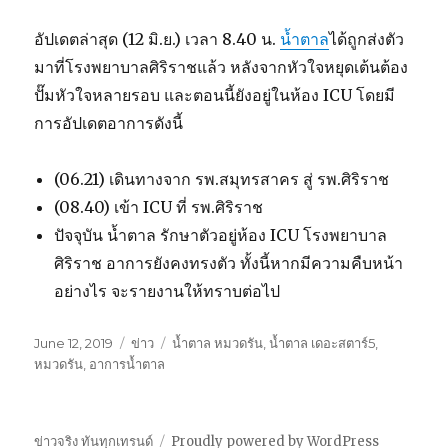
อัปเดตล่าสุด (12 มิ.ย.) เวลา 8.40 น.
น้ำตาล
ได้ถูกส่งตัว
มาที่โรงพยาบาลศิริราชแล้ว หลังจากหัวใจหยุดเต้นต้อง
ปั๊มหัวใจหลายรอบ และตอนนี้ยังอยู่ในห้อง ICU โดยมี
การอัปเดตอาการดังนี้
(06.21) เดินทางจาก รพ.สมุทรสาคร สู่ รพ.ศิริราช
(08.40) เข้า ICU ที่ รพ.ศิริราช
ปัจจุบัน น้ำตาล รักษาตัวอยู่ห้อง ICU โรงพยาบาล
ศิริราช อาการยังคงทรงตัว ทั้งนี้หากมีความคืบหน้า
อย่างไร จะรายงานให้ทราบต่อไป
Posted
June 12, 2019
Categories
ข่าว
Tags
น้ำตาล หมวดรัน
,
น้ำตาล เดอะสตาร์5
,
on
หมวดรัน
,
อาการน้ำตาล
ข่าวจริง ทันทุกเทรนด์
Proudly powered by WordPress