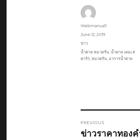
Author
Webmanual1
Posted
June 12, 2019
on
Categories
ข่าว
Tags
น้ำตาล หมวดรัน
,
น้ำตาล เดอะส
ตาร์5
,
หมวดรัน
,
อาการน้ำตาล
Post
PREVIOUS
navigation
ข่าวราคาทองคำ
Previous