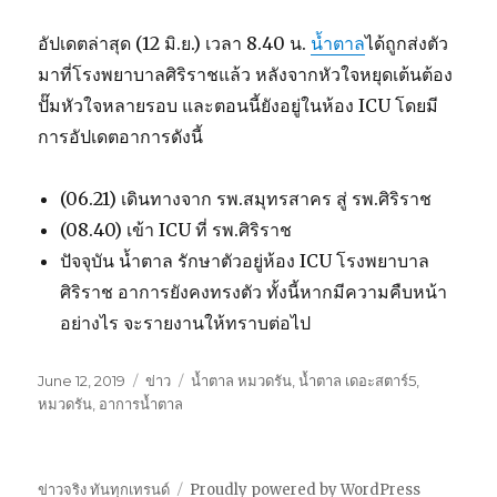
อัปเดตล่าสุด (12 มิ.ย.) เวลา 8.40 น.
น้ำตาล
ได้ถูกส่งตัว
มาที่โรงพยาบาลศิริราชแล้ว หลังจากหัวใจหยุดเต้นต้อง
ปั๊มหัวใจหลายรอบ และตอนนี้ยังอยู่ในห้อง ICU โดยมี
การอัปเดตอาการดังนี้
(06.21) เดินทางจาก รพ.สมุทรสาคร สู่ รพ.ศิริราช
(08.40) เข้า ICU ที่ รพ.ศิริราช
ปัจจุบัน น้ำตาล รักษาตัวอยู่ห้อง ICU โรงพยาบาล
ศิริราช อาการยังคงทรงตัว ทั้งนี้หากมีความคืบหน้า
อย่างไร จะรายงานให้ทราบต่อไป
Posted
June 12, 2019
Categories
ข่าว
Tags
น้ำตาล หมวดรัน
,
น้ำตาล เดอะสตาร์5
,
on
หมวดรัน
,
อาการน้ำตาล
ข่าวจริง ทันทุกเทรนด์
Proudly powered by WordPress