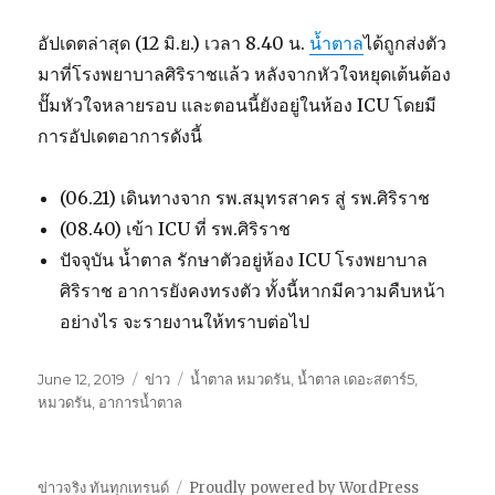
อัปเดตล่าสุด (12 มิ.ย.) เวลา 8.40 น.
น้ำตาล
ได้ถูกส่งตัว
มาที่โรงพยาบาลศิริราชแล้ว หลังจากหัวใจหยุดเต้นต้อง
ปั๊มหัวใจหลายรอบ และตอนนี้ยังอยู่ในห้อง ICU โดยมี
การอัปเดตอาการดังนี้
(06.21) เดินทางจาก รพ.สมุทรสาคร สู่ รพ.ศิริราช
(08.40) เข้า ICU ที่ รพ.ศิริราช
ปัจจุบัน น้ำตาล รักษาตัวอยู่ห้อง ICU โรงพยาบาล
ศิริราช อาการยังคงทรงตัว ทั้งนี้หากมีความคืบหน้า
อย่างไร จะรายงานให้ทราบต่อไป
Posted
June 12, 2019
Categories
ข่าว
Tags
น้ำตาล หมวดรัน
,
น้ำตาล เดอะสตาร์5
,
on
หมวดรัน
,
อาการน้ำตาล
ข่าวจริง ทันทุกเทรนด์
Proudly powered by WordPress