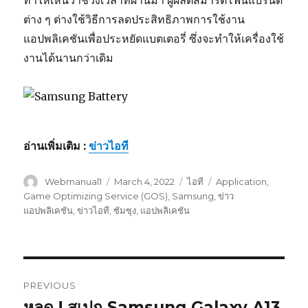
ทำให้เห็นว่าช่วงเวลาที่ผ่านมา ผู้ผลิตสมาร์ตโฟนแบรนด์
ต่าง ๆ ต่างใช้วิธีการลดประสิทธิภาพการใช้งาน
แอปพลิเคชันเพื่อประหยัดแบตเตอรี่ ซึ่งจะทำให้เครื่องใช้
งานได้นานกว่าเดิม
อ่านเพิ่มเติม :
ข่าวไอที
Author
Webmanual1
Posted
March 4, 2022
Categories
ไอที
Tags
Application
,
on
Game Optimizing Service (GOS)
,
Samsung
,
ข่าว
แอปพลิเคชัน
,
ข่าวไอที
,
ซัมซุง
,
แอปพลิเคชัน
Post
PREVIOUS
navigation
หลุด ! สเปก Samsung Galaxy A13
Previous