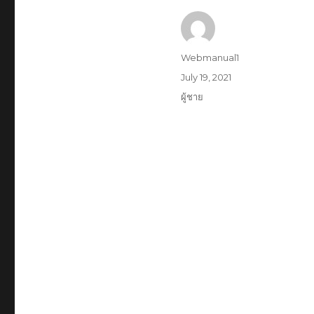
Author
Webmanual1
Posted
July 19, 2021
on
Categories
ผู้ชาย