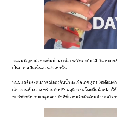
หนุ่มมีปัญหาผิวลองดื่มน้ำมะเขือเทศติดต่อกัน 21 วัน พบผลลัพธ์ ผ
เป็นความคิดเห็นส่วนตัวเท่านั้น
หนุ่มแชร์ประสบการณ์ลองกินน้ำมะเขือเทศ สูตรโซเดียมต่ำว
เช้า ตอนท้องว่าง พร้อมกับปรับพฤติกรรมโดยดื่มน้ำเปล่าให้
พบว่าสิวอักเสบแลดูลดลง ผิวดีขึ้น จนเจ้าตัวค่อนข้างพอใจก