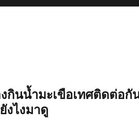
องกินน้ำมะเขือเทศติดต่อกัน
นยังไงมาดู