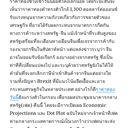
ราคาทองช่วงเช้าวันนี้ย่อตัวลงเล็กน้อย โดยระยะสั้นจะ
เห็นว่าราคาทองคำทรงตัวใกล้ 1,300 ดอลลาร์ต่อออนซ์
รับแรงหนุนจากความกังวลเกี่ยวกับการขยายตัวของ
เศรษฐกิจ ที่อาจได้รับผลกระทบจากมาตรการกีดกัน
ทางการค้าระหว่างสหรัฐ-จีน แม้เจ้าหน้าที่ระดับสูงของ
สหรัฐเตรียมที่จะเดือนทางเยือนจีนเพื่อเจรจาการค้ากับ
รองนายกฯจีนในสัปดาห์หน้า แต่แหล่งข่าวระบุว่า จีน
อาจไม่ยอมรับข้อเรียกร้ องบางอย่างจากสหรัฐ ซึ่งเป็น
ท่าทีที่เปลี่ยนแปลงไป และระบุด้วยว่าสหรัฐยังไม่ได้ให้
คำมั่นที่จะยกเลิกภาษีนำเข้าสินค้าจากจีนแต่อย่างใด
รวมทั้งปัญหา Brexit ที่มีแนวโน้มยืดเยื้อและอาจ
กระทบเศรษฐกิจในหลายประเทศ อย่างไรก็ดี
ราคาทอง
วันนี้
ยังแกว่งตัวในกรอบ เพื่อรอผลประชุมธนาคารกลาง
สหรัฐ(เฟด) คืนนี้ โดยจะมีการเปิดเผย Economic
Projections และ Dot Plot ฉบับใหม่จากเจ้าหน้าที่เฟด
ท่ามกลางกระแสคาดการณ์เป็นวงกว้างว่าเฟดน่าจะส่ง