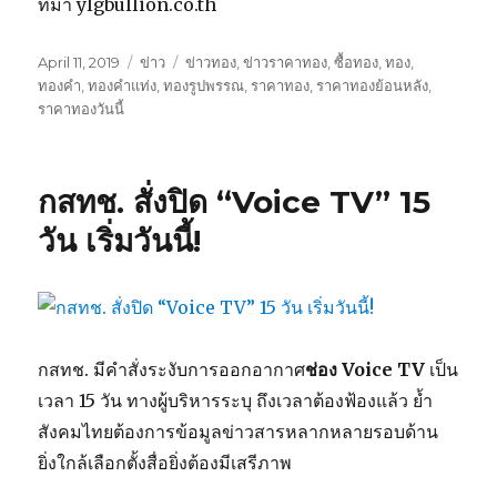
ที่มา ylgbullion.co.th
Posted
April 11, 2019
Categories
ข่าว
Tags
ข่าวทอง
,
ข่าวราคาทอง
,
ซื้อทอง
,
ทอง
,
on
ทองคำ
,
ทองคำแท่ง
,
ทองรูปพรรณ
,
ราคาทอง
,
ราคาทองย้อนหลัง
,
ราคาทองวันนี้
กสทช. สั่งปิด “Voice TV” 15
วัน เริ่มวันนี้!
กสทช. มีคำสั่งระงับการออกอากาศ
ช่อง Voice TV
เป็น
เวลา 15 วัน ทางผู้บริหารระบุ ถึงเวลาต้องฟ้องแล้ว ย้ำ
สังคมไทยต้องการข้อมูลข่าวสารหลากหลายรอบด้าน
ยิ่งใกล้เลือกตั้งสื่อยิ่งต้องมีเสรีภาพ